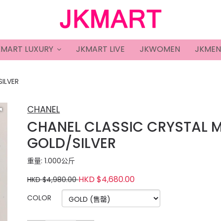
KMART LUXURY
JKMART LIVE
JKWOMEN
JKMEN
SILVER
CHANEL
CHANEL CLASSIC CRYSTAL M
GOLD/SILVER
重量: 1.000公斤
HKD $4,680.00
HKD $4,980.00
COLOR