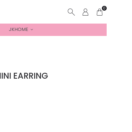
0
JKHOME
INI EARRING