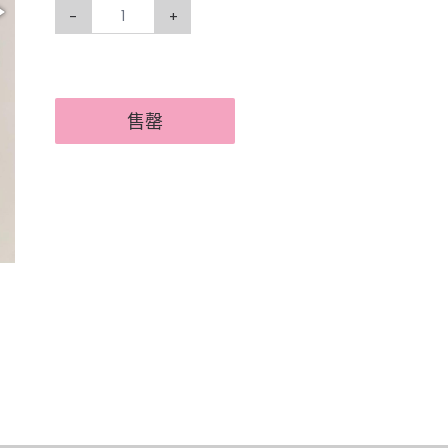
-
+
售罄