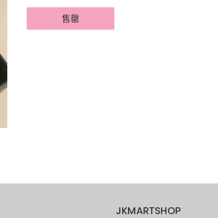
售罄
JKMARTSHOP