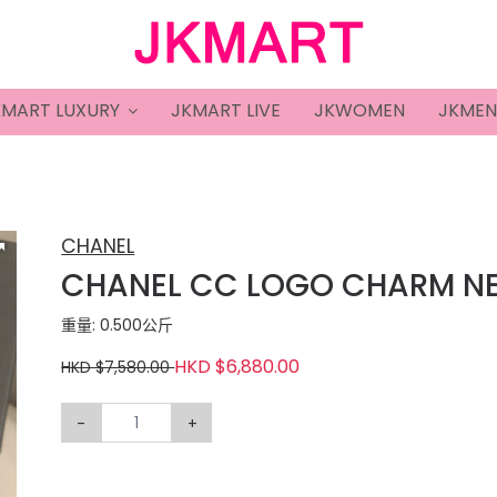
KMART LUXURY
JKMART LIVE
JKWOMEN
JKMEN
CHANEL
CHANEL CC LOGO CHARM N
重量: 0.500公斤
HKD $6,880.00
HKD $7,580.00
-
+