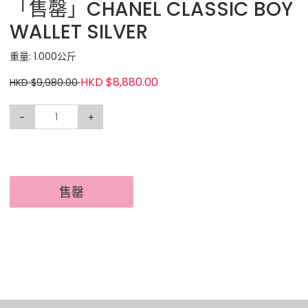
「售罄」CHANEL CLASSIC BOY
WALLET SILVER
重量: 1.000公斤
HKD $8,880.00
HKD $9,980.00
-
+
售罄