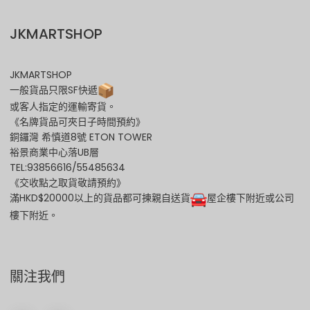
JKMARTSHOP
JKMARTSHOP
一般貨品只限SF快遞
或客人指定的運輸寄貨。
《名牌貨品可夾日子時間預約》
銅鑼灣 希慎道8號 ETON TOWER
裕景商業中心落UB層
TEL:93856616/55485634
《交收點之取貨敬請預約》
滿HKD$20000以上的貨品都可揀親自送貨
屋企樓下附近或公司
樓下附近。
關注我們