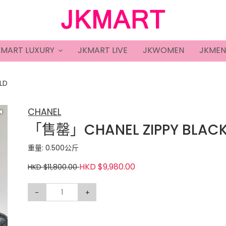
KMART LUXURY
JKMART LIVE
JKWOMEN
JKMEN
LD
CHANEL
「售罄」CHANEL ZIPPY BLACK
重量: 0.500公斤
HKD $9,980.00
HKD $11,800.00
-
+